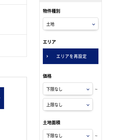
物件種別
。
エリア
エリアを再設定
価格
～
ン
土地面積
～