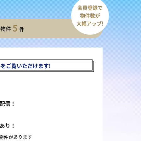
会員登録で
物件数が
大幅アップ!
5
開物件
件
件を
ご覧いただけます!
配信！
あり！
物件があります