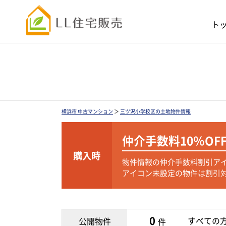
ト
横浜市 中古マンション
＞
三ツ沢小学校区の土地物件情報
仲介手数料
10％OF
購入時
物件情報の仲介手数料割引ア
アイコン未設定の物件は割引
0
すべての
公開物件
件