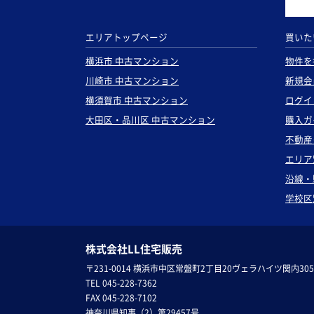
エリアトップページ
買いた
横浜市 中古マンション
物件を
川崎市 中古マンション
新規会
横須賀市 中古マンション
ログイ
大田区・品川区 中古マンション
購入ガ
不動産
エリア
沿線・
学校区
株式会社LL住宅販売
〒231-0014 横浜市中区常盤町2丁目20ヴェラハイツ関内305
TEL 045-228-7362
FAX 045-228-7102
神奈川県知事（2）第29457号