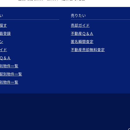
い
売りたい
探す
売却ガイド
員登録
不動産Ｑ＆Ａ
ン
匿名瞬間査定
イド
不動産売却無料査定
Ｑ＆Ａ
別物件一覧
駅別物件一覧
別物件一覧