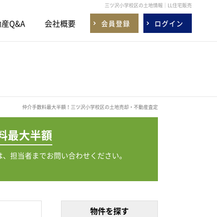
三ツ沢小学校区の土地情報｜LL住宅販売
産Q&A
会社概要
会員登録
ログイン
仲介手数料最大半額！三ツ沢小学校区の土地売却・不動産査定
料
最大半額
は、担当者までお問い合わせください。
物件を探す