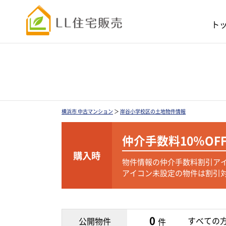
ト
横浜市 中古マンション
＞
岸谷小学校区の土地物件情報
仲介手数料
10％OF
購入時
物件情報の仲介手数料割引ア
アイコン未設定の物件は割引
0
すべての
公開物件
件