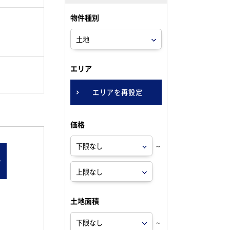
物件種別
。
エリア
エリアを再設定
価格
～
ン
土地面積
～