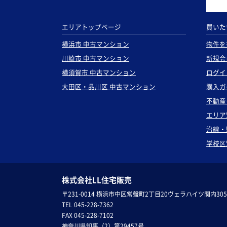
エリアトップページ
買いた
横浜市 中古マンション
物件を
川崎市 中古マンション
新規会
横須賀市 中古マンション
ログイ
大田区・品川区 中古マンション
購入ガ
不動産
エリア
沿線・
学校区
株式会社LL住宅販売
〒231-0014 横浜市中区常盤町2丁目20ヴェラハイツ関内305
TEL 045-228-7362
FAX 045-228-7102
神奈川県知事（2）第29457号