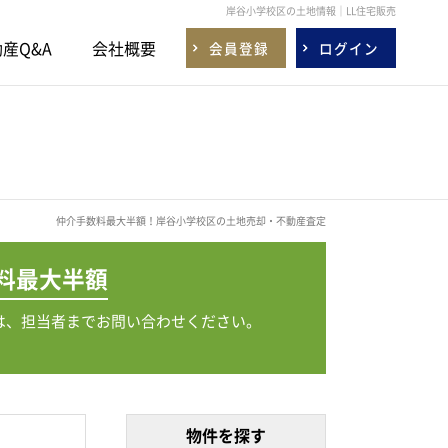
岸谷小学校区の土地情報｜LL住宅販売
産Q&A
会社概要
会員登録
ログイン
仲介手数料最大半額！岸谷小学校区の土地売却・不動産査定
料
最大半額
は、担当者までお問い合わせください。
物件を探す