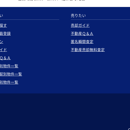
い
売りたい
探す
売却ガイド
員登録
不動産Ｑ＆Ａ
ン
匿名瞬間査定
イド
不動産売却無料査定
Ｑ＆Ａ
別物件一覧
駅別物件一覧
別物件一覧