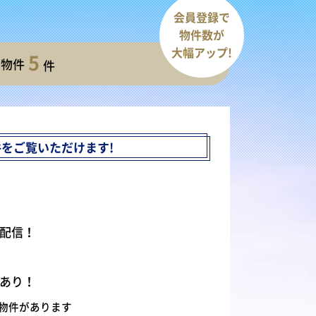
会員登録で
物件数が
大幅アップ!
5
開物件
件
件を
ご覧いただけます!
配信！
あり！
物件があります