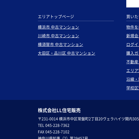
エリアトップページ
買いた
横浜市 中古マンション
物件を
川崎市 中古マンション
新規会
横須賀市 中古マンション
ログイ
大田区・品川区 中古マンション
購入ガ
不動産
エリア
沿線・
学校区
株式会社LL住宅販売
〒231-0014 横浜市中区常盤町2丁目20ヴェラハイツ関内305
TEL 045-228-7362
FAX 045-228-7102
神奈川県知事（2）第29457号