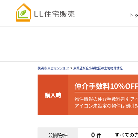
ト
横浜市 中古マンション
＞
東希望が丘小学校区の土地物件情報
仲介手数料
10％OF
購入時
物件情報の仲介手数料割引ア
アイコン未設定の物件は割引
0
すべての
公開物件
件