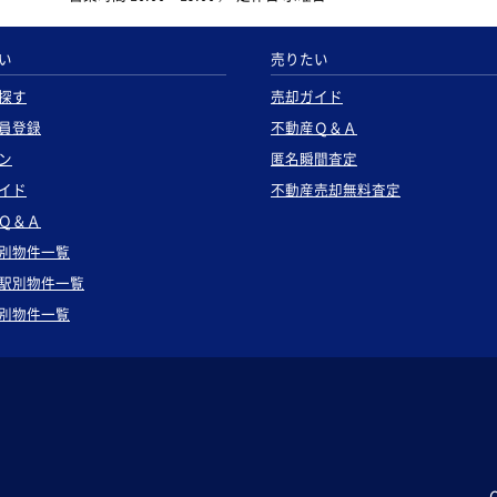
い
売りたい
探す
売却ガイド
員登録
不動産Ｑ＆Ａ
ン
匿名瞬間査定
イド
不動産売却無料査定
Ｑ＆Ａ
別物件一覧
駅別物件一覧
別物件一覧