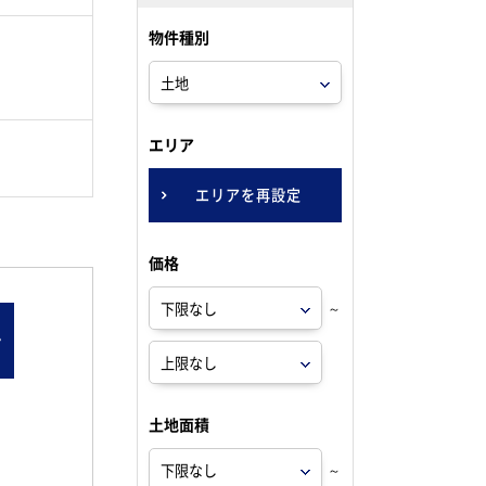
物件種別
。
エリア
エリアを再設定
価格
～
ン
土地面積
～