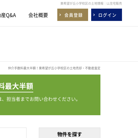
東希望が丘小学校区の土地情報｜LL住宅販売
産Q&A
会社概要
会員登録
ログイン
仲介手数料最大半額！東希望が丘小学校区の土地売却・不動産査定
料
最大半額
は、担当者までお問い合わせください。
物件を探す