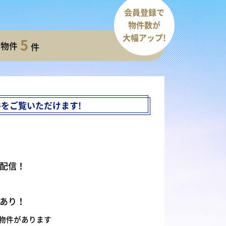
会員登録で
物件数が
大幅アップ!
5
開物件
件
件を
ご覧いただけます!
配信！
あり！
物件があります