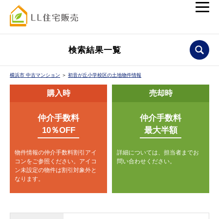
検索結果一覧
横浜市 中古マンション
＞
初音が丘小学校区の土地物件情報
購入時
売却時
仲介手数料
仲介手数料
10％OFF
最大半額
物件情報の仲介手数料割引アイ
詳細については、担当者までお
コンをご参照ください。
アイコ
問い合わせください。
ン未設定の物件は割引対象外と
なります。