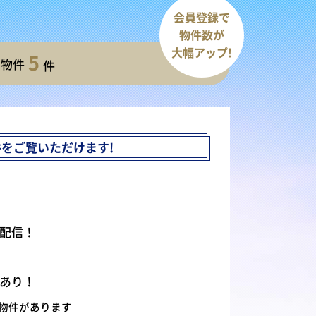
会員登録で
物件数が
大幅アップ!
5
開物件
件
件を
ご覧いただけます!
配信！
あり！
物件があります