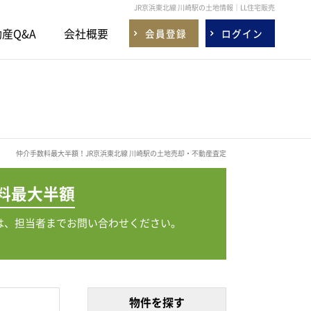
JR京浜東北線 川崎駅の土地情報｜LL住宅販売
産Q&A
会社概要
会員登録
ログイン
仲介手数料最大半額！JR京浜東北線 川崎駅の土地売却・不動産査定
料
最大半額
は、担当者までお問い合わせください。
物件を探す