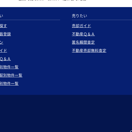
い
売りたい
探す
売却ガイド
員登録
不動産Ｑ＆Ａ
ン
匿名瞬間査定
イド
不動産売却無料査定
Ｑ＆Ａ
別物件一覧
駅別物件一覧
別物件一覧