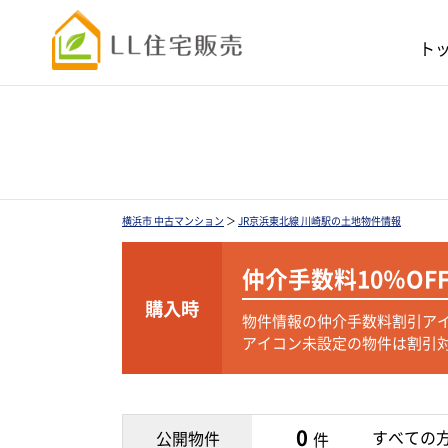
ト
横浜市 中古マンション
＞
JR京浜東北線 川崎駅の土地物件情報
仲介手数料
10％OF
購入時
物件情報の仲介手数料割引ア
アイコン未設定の物件は割引
0
すべての
公開物件
件