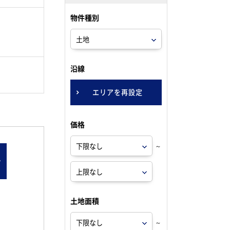
物件種別
。
沿線
エリアを再設定
価格
～
ン
土地面積
～