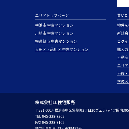
エリアトップページ
買いた
横浜市 中古マンション
物件を
川崎市 中古マンション
新規会
横須賀市 中古マンション
ログイ
大田区・品川区 中古マンション
購入ガ
不動産
エリア
沿線・
学校区
株式会社LL住宅販売
〒231-0014 横浜市中区常盤町2丁目20ヴェラハイツ関内305
TEL 045-228-7362
FAX 045-228-7102
神奈川県知事（2）第29457号