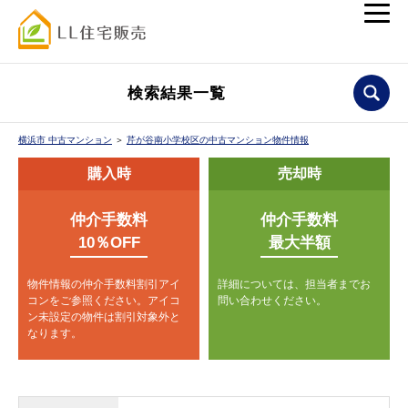
検索結果一覧
横浜市 中古マンション
＞
芹が谷南小学校区の中古マンション物件情報
購入時
売却時
仲介手数料
仲介手数料
10％OFF
最大半額
物件情報の仲介手数料割引アイ
詳細については、担当者までお
コンをご参照ください。
アイコ
問い合わせください。
ン未設定の物件は割引対象外と
なります。