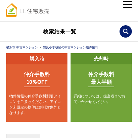
検索結果一覧
横浜市 中古マンション
＞
鶴見小学校区の中古マンション物件情報
購入時
売却時
仲介手数料
仲介手数料
10％OFF
最大半額
物件情報の仲介手数料割引アイ
詳細については、担当者までお
コンをご参照ください。
アイコ
問い合わせください。
ン未設定の物件は割引対象外と
なります。