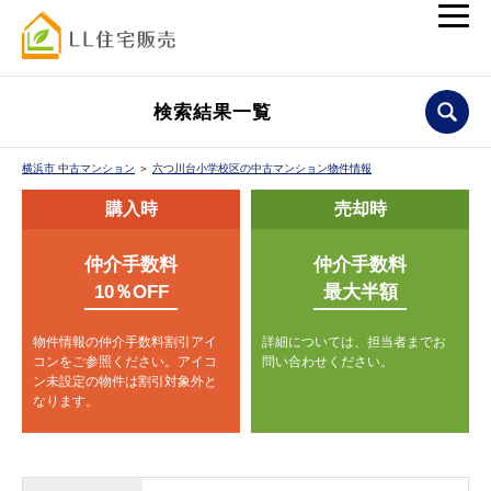
検索結果一覧
横浜市 中古マンション
＞
六つ川台小学校区の中古マンション物件情報
購入時
売却時
仲介手数料
仲介手数料
10％OFF
最大半額
物件情報の仲介手数料割引アイ
詳細については、担当者までお
コンをご参照ください。
アイコ
問い合わせください。
ン未設定の物件は割引対象外と
なります。