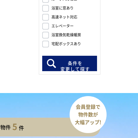
浴室に窓あり
高速ネット対応
エレベーター
浴室換気乾燥暖房
宅配ボックスあり
条件を
変更して探す
会員登録で
物件数が
大幅アップ!
5
開物件
件