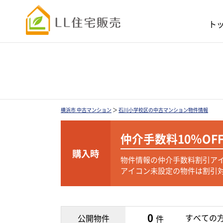
ト
横浜市 中古マンション
＞
石川小学校区の中古マンション物件情報
仲介手数料
10％OF
購入時
物件情報の仲介手数料割引ア
アイコン未設定の物件は割引
0
すべての
公開物件
件