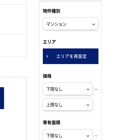
物件種別
。
エリア
エリアを再設定
価格
～
ン
専有面積
～