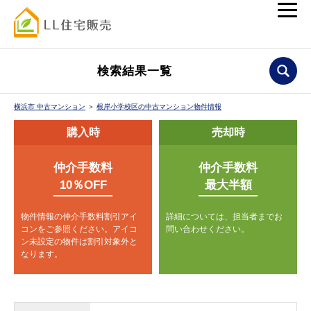
検索結果一覧
横浜市 中古マンション
＞
根岸小学校区の中古マンション物件情報
購入時
売却時
仲介手数料
仲介手数料
10％OFF
最大半額
物件情報の仲介手数料割引アイ
詳細については、担当者までお
コンをご参照ください。
アイコ
問い合わせください。
ン未設定の物件は割引対象外と
なります。