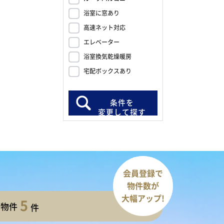
浴室に窓あり
高速ネット対応
エレベーター
浴室換気乾燥暖房
宅配ボックスあり
条件を
変更して探す
会員登録で
物件数が
大幅アップ!
5
開物件
件