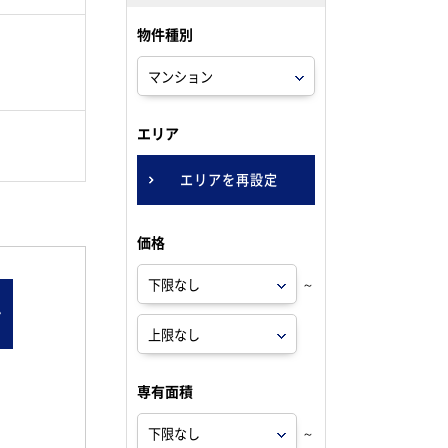
物件種別
。
エリア
エリアを再設定
価格
～
ン
専有面積
～