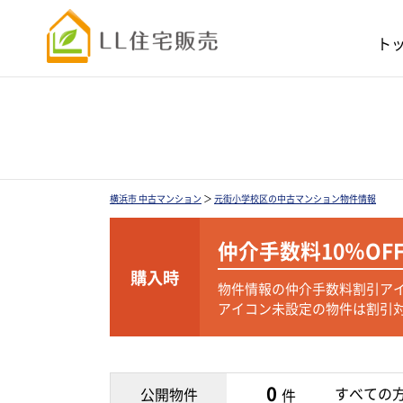
ト
横浜市 中古マンション
＞
元街小学校区の中古マンション物件情報
仲介手数料
10％OF
購入時
物件情報の仲介手数料割引ア
アイコン未設定の物件は割引
0
すべての
公開物件
件