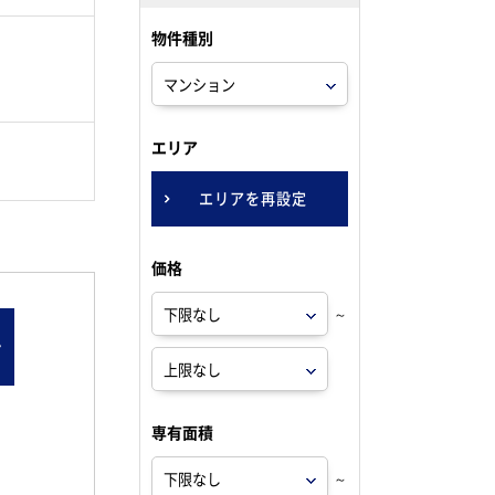
物件種別
。
エリア
エリアを再設定
価格
～
ン
専有面積
～