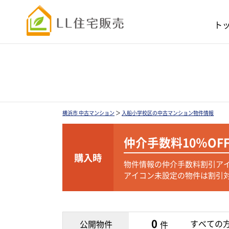
ト
横浜市 中古マンション
＞
入船小学校区の中古マンション物件情報
仲介手数料
10％OF
購入時
物件情報の仲介手数料割引ア
アイコン未設定の物件は割引
0
すべての
公開物件
件