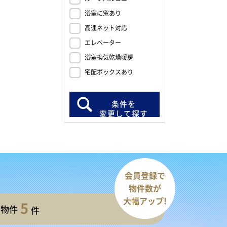
浴室に窓あり
高速ネット対応
エレベーター
浴室換気乾燥暖房
宅配ボックスあり
条件を
変更して探す
会員登録で
物件数が
大幅アップ!
5
開物件
件