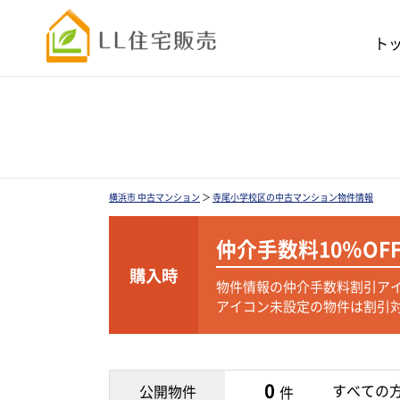
ト
横浜市 中古マンション
＞
寺尾小学校区の中古マンション物件情報
仲介手数料
10％OF
購入時
物件情報の仲介手数料割引ア
アイコン未設定の物件は割引
0
すべての
公開物件
件