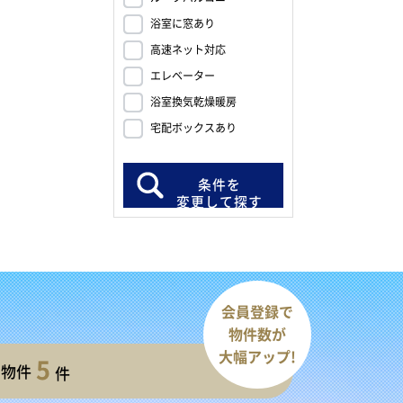
浴室に窓あり
高速ネット対応
エレベーター
浴室換気乾燥暖房
宅配ボックスあり
条件を
変更して探す
会員登録で
物件数が
大幅アップ!
5
開物件
件