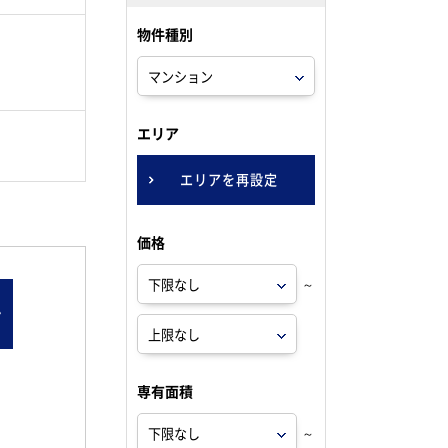
物件種別
。
エリア
エリアを再設定
価格
～
ン
専有面積
～