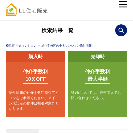
検索結果一覧
横浜市 中古マンション
＞
旭小学校区の中古マンション物件情報
購入時
売却時
仲介手数料
仲介手数料
10％OFF
最大半額
物件情報の仲介手数料割引アイ
詳細については、担当者までお
コンをご参照ください。
アイコ
問い合わせください。
ン未設定の物件は割引対象外と
なります。