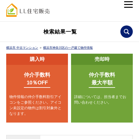
検索結果一覧
横浜市 中古マンション
＞
横浜市神奈川区の一戸建て物件情報
購入時
売却時
仲介手数料
仲介手数料
10％OFF
最大半額
物件情報の仲介手数料割引アイ
詳細については、担当者までお
コンをご参照ください。
アイコ
問い合わせください。
ン未設定の物件は割引対象外と
なります。