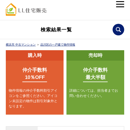
検索結果一覧
横浜市 中古マンション
＞
品川区の一戸建て物件情報
購入時
売却時
仲介手数料
仲介手数料
10％OFF
最大半額
物件情報の仲介手数料割引アイ
詳細については、担当者までお
コンをご参照ください。
アイコ
問い合わせください。
ン未設定の物件は割引対象外と
なります。