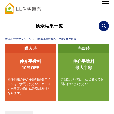
検索結果一覧
横浜市 中古マンション
＞
日野南小学校区の一戸建て物件情報
購入時
売却時
仲介手数料
仲介手数料
10％OFF
最大半額
物件情報の仲介手数料割引アイ
詳細については、担当者までお
コンをご参照ください。
アイコ
問い合わせください。
ン未設定の物件は割引対象外と
なります。