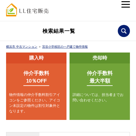
検索結果一覧
横浜市 中古マンション
＞
宮谷小学校区の一戸建て物件情報
購入時
売却時
仲介手数料
仲介手数料
10％OFF
最大半額
物件情報の仲介手数料割引アイ
詳細については、担当者までお
コンをご参照ください。
アイコ
問い合わせください。
ン未設定の物件は割引対象外と
なります。