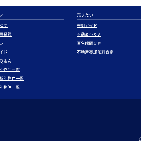
い
売りたい
探す
売却ガイド
員登録
不動産Ｑ＆Ａ
ン
匿名瞬間査定
イド
不動産売却無料査定
Ｑ＆Ａ
別物件一覧
駅別物件一覧
別物件一覧