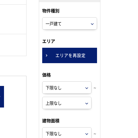
物件種別
。
エリア
エリアを再設定
価格
～
ン
建物面積
～