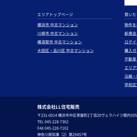
エリアトップページ
買いた
横浜市 中古マンション
物件を
川崎市 中古マンション
新規会
横須賀市 中古マンション
ログイ
大田区・品川区 中古マンション
購入ガ
不動産
エリア
沿線・
学校区
株式会社LL住宅販売
〒231-0014 横浜市中区常盤町2丁目20ヴェラハイツ関内305
TEL 045-228-7362
FAX 045-228-7102
神奈川県知事（2）第29457号