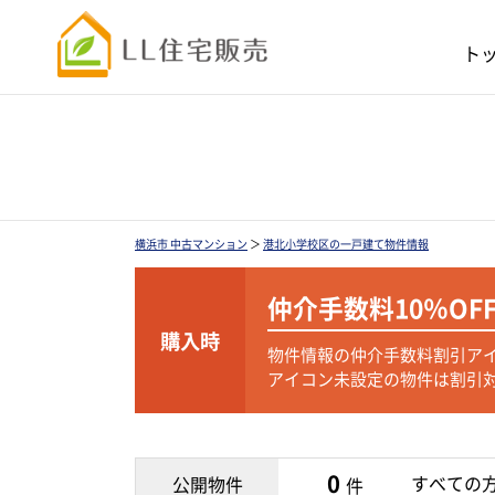
ト
横浜市 中古マンション
＞
港北小学校区の一戸建て物件情報
仲介手数料
10％OF
購入時
物件情報の仲介手数料割引ア
アイコン未設定の物件は割引
0
すべての
公開物件
件