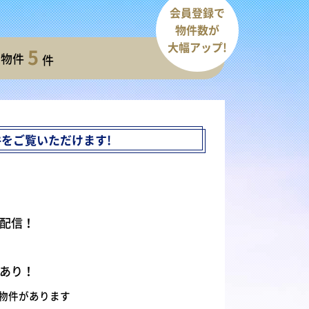
会員登録で
物件数が
大幅アップ!
5
開物件
件
件を
ご覧いただけます!
配信！
あり！
物件があります