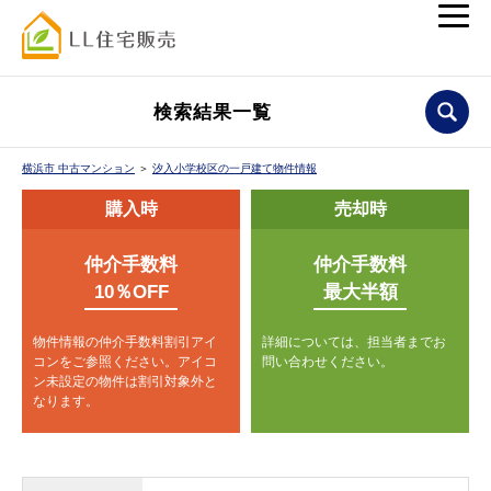
検索結果一覧
横浜市 中古マンション
＞
汐入小学校区の一戸建て物件情報
購入時
売却時
仲介手数料
仲介手数料
10％OFF
最大半額
物件情報の仲介手数料割引アイ
詳細については、担当者までお
コンをご参照ください。
アイコ
問い合わせください。
ン未設定の物件は割引対象外と
なります。