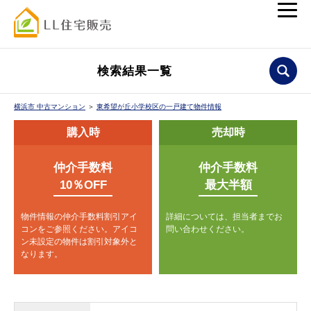
検索結果一覧
横浜市 中古マンション
＞
東希望が丘小学校区の一戸建て物件情報
購入時
売却時
仲介手数料
仲介手数料
10％OFF
最大半額
物件情報の仲介手数料割引アイ
詳細については、担当者までお
コンをご参照ください。
アイコ
問い合わせください。
ン未設定の物件は割引対象外と
なります。