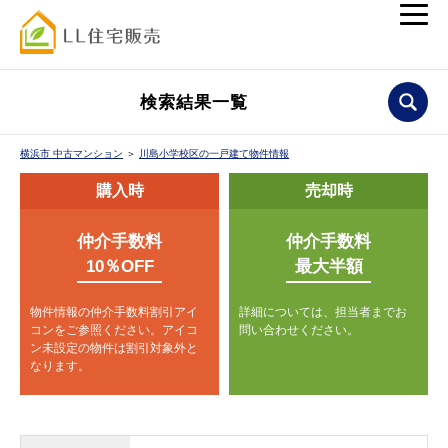
検索結果一覧
横浜市 中古マンション
＞
川島小学校区の一戸建て物件情報
購入時
売却時
仲介手数料
仲介手数料
10％OFF
最大半額
物件情報の仲介手数料割引アイ
詳細については、担当者までお
コンをご参照ください。
アイコ
問い合わせください。
ン未設定の物件は割引対象外と
なります。