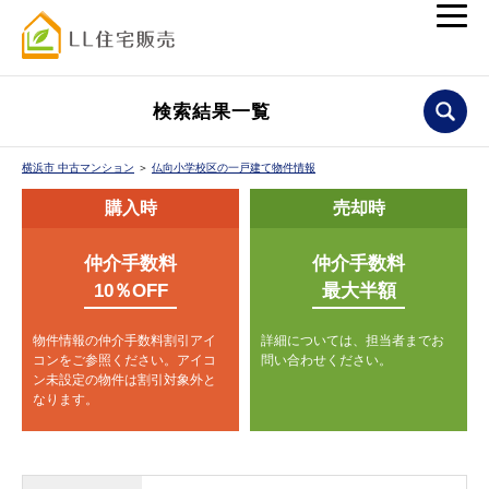
検索結果一覧
横浜市 中古マンション
＞
仏向小学校区の一戸建て物件情報
購入時
売却時
仲介手数料
仲介手数料
10％OFF
最大半額
物件情報の仲介手数料割引アイ
詳細については、担当者までお
コンをご参照ください。
アイコ
問い合わせください。
ン未設定の物件は割引対象外と
なります。