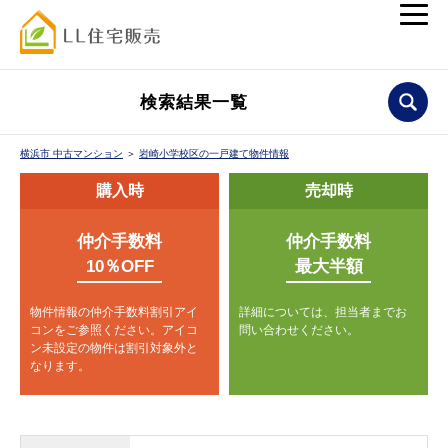
検索結果一覧
横浜市 中古マンション
＞
岩崎小学校区の一戸建て物件情報
購入時
売却時
仲介手数料
仲介手数料
10％OFF
最大半額
物件情報の仲介手数料割引アイ
詳細については、担当者までお
コンをご参照ください。
アイコ
問い合わせください。
ン未設定の物件は割引対象外と
なります。