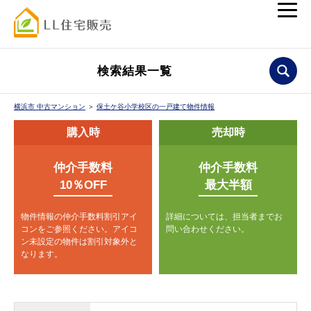
検索結果一覧
横浜市 中古マンション
＞
保土ケ谷小学校区の一戸建て物件情報
購入時
売却時
仲介手数料
仲介手数料
10％OFF
最大半額
物件情報の仲介手数料割引アイ
詳細については、担当者までお
コンをご参照ください。
アイコ
問い合わせください。
ン未設定の物件は割引対象外と
なります。