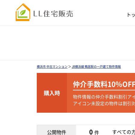
ト
横浜市 中古マンション
＞
JR横浜線 鴨居駅の一戸建て物件情報
仲介手数料
10％OF
購入時
物件情報の仲介手数料割引ア
アイコン未設定の物件は割引
0
すべての
公開物件
件