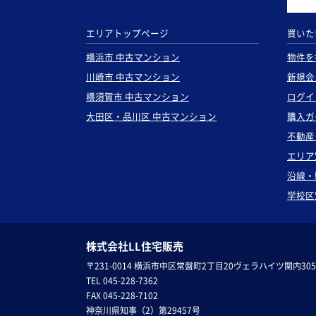
エリアトップページ
買いた
横浜市 中古マンション
物件を
川崎市 中古マンション
新規会
横須賀市 中古マンション
ログイ
大田区・品川区 中古マンション
購入ガ
不動産
エリア
沿線・
学校区
株式会社LL住宅販売
〒231-0014 横浜市中区常盤町2丁目20ヴェラハイツ関内305
TEL 045-228-7362
FAX 045-228-7102
神奈川県知事（2）第29457号