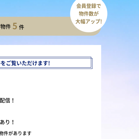
会員登録で
物件数が
大幅アップ!
5
開物件
件
件を
ご覧いただけます!
配信！
あり！
物件があります