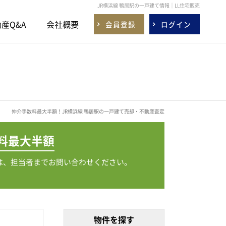
JR横浜線 鴨居駅の一戸建て情報｜LL住宅販売
産Q&A
会社概要
会員登録
ログイン
仲介手数料最大半額！JR横浜線 鴨居駅の一戸建て売却・不動産査定
料
最大半額
は、担当者までお問い合わせください。
物件を探す