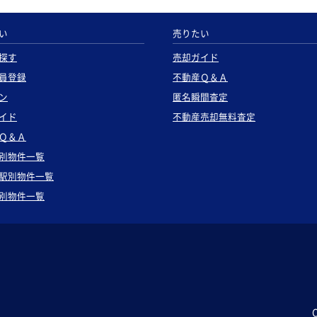
い
売りたい
探す
売却ガイド
員登録
不動産Ｑ＆Ａ
ン
匿名瞬間査定
イド
不動産売却無料査定
Ｑ＆Ａ
別物件一覧
駅別物件一覧
別物件一覧