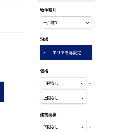
物件種別
。
沿線
エリアを再設定
価格
～
ン
建物面積
～