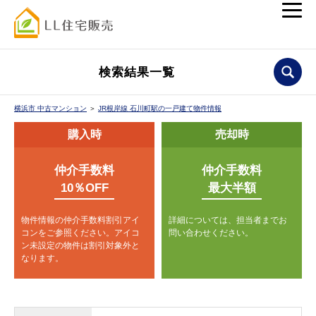
検索結果一覧
横浜市 中古マンション
＞
JR根岸線 石川町駅の一戸建て物件情報
購入時
売却時
仲介手数料
仲介手数料
10％OFF
最大半額
物件情報の仲介手数料割引アイ
詳細については、担当者までお
コンをご参照ください。
アイコ
問い合わせください。
ン未設定の物件は割引対象外と
なります。