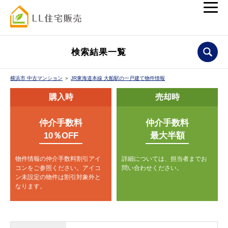
検索結果一覧
横浜市 中古マンション
＞
JR東海道本線 大船駅の一戸建て物件情報
購入時
売却時
仲介手数料
仲介手数料
10％OFF
最大半額
物件情報の仲介手数料割引アイ
詳細については、担当者までお
コンをご参照ください。
アイコ
問い合わせください。
ン未設定の物件は割引対象外と
なります。