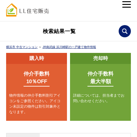
検索結果一覧
横浜市 中古マンション
＞
JR南武線 浜川崎駅の一戸建て物件情報
購入時
売却時
仲介手数料
仲介手数料
10％OFF
最大半額
物件情報の仲介手数料割引アイ
詳細については、担当者までお
コンをご参照ください。
アイコ
問い合わせください。
ン未設定の物件は割引対象外と
なります。