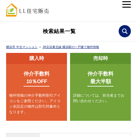
検索結果一覧
横浜市 中古マンション
＞
JR京浜東北線 横浜駅の一戸建て物件情報
購入時
売却時
仲介手数料
仲介手数料
10％OFF
最大半額
物件情報の仲介手数料割引アイ
詳細については、担当者までお
コンをご参照ください。
アイコ
問い合わせください。
ン未設定の物件は割引対象外と
なります。