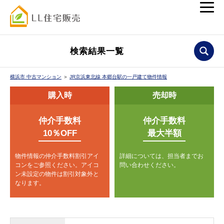
検索結果一覧
横浜市 中古マンション
＞
JR京浜東北線 本郷台駅の一戸建て物件情報
購入時
売却時
仲介手数料
仲介手数料
10％OFF
最大半額
物件情報の仲介手数料割引アイ
詳細については、担当者までお
コンをご参照ください。
アイコ
問い合わせください。
ン未設定の物件は割引対象外と
なります。