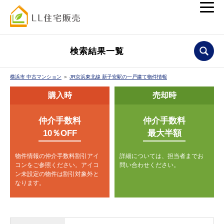
検索結果一覧
横浜市 中古マンション
＞
JR京浜東北線 新子安駅の一戸建て物件情報
購入時
売却時
仲介手数料
仲介手数料
10％OFF
最大半額
物件情報の仲介手数料割引アイ
詳細については、担当者までお
コンをご参照ください。
アイコ
問い合わせください。
ン未設定の物件は割引対象外と
なります。