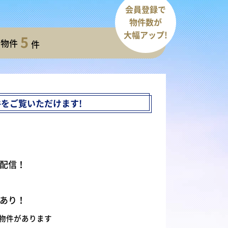
会員登録で
物件数が
大幅アップ!
5
開物件
件
件を
ご覧いただけます!
配信！
あり！
物件があります