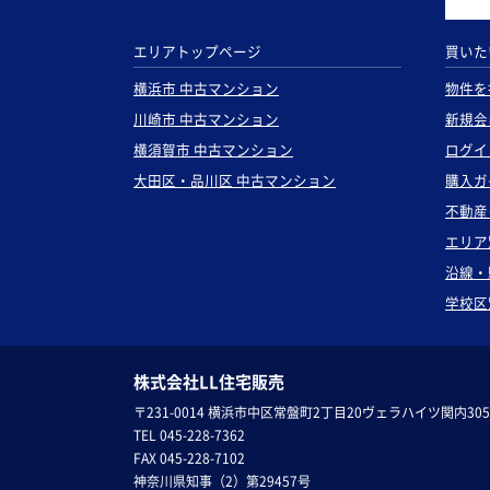
エリアトップページ
買いた
横浜市 中古マンション
物件を
川崎市 中古マンション
新規会
横須賀市 中古マンション
ログイ
大田区・品川区 中古マンション
購入ガ
不動産
エリア
沿線・
学校区
株式会社LL住宅販売
〒231-0014 横浜市中区常盤町2丁目20ヴェラハイツ関内305
TEL 045-228-7362
FAX 045-228-7102
神奈川県知事（2）第29457号