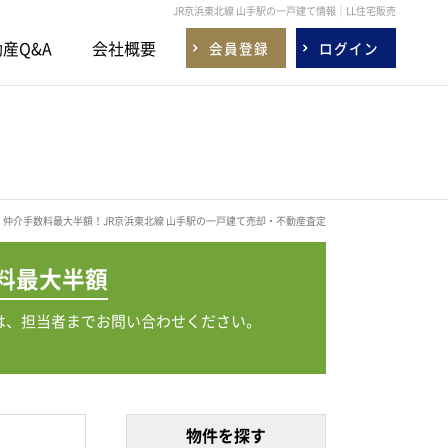
JR京浜東北線 山手駅の一戸建て情報｜LL住宅販売
産Q&A
会社概要
会員登録
ログイン
仲介手数料最大半額！JR京浜東北線 山手駅の一戸建て売却・不動産査定
料
最大半額
は、担当者までお問い合わせください。
物件を探す