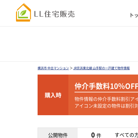
ト
横浜市 中古マンション
＞
JR京浜東北線 山手駅の一戸建て物件情報
仲介手数料
10％OF
購入時
物件情報の仲介手数料割引ア
アイコン未設定の物件は割引
0
すべての
公開物件
件