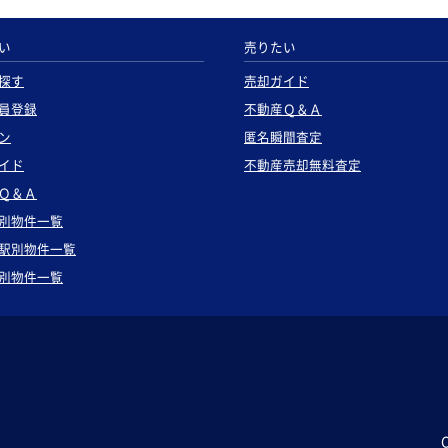
い
売りたい
探す
売却ガイド
員登録
不動産Ｑ＆Ａ
ン
匿名瞬間査定
イド
不動産売却無料査定
Ｑ＆Ａ
別物件一覧
駅別物件一覧
別物件一覧