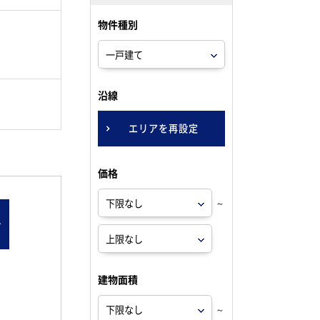
物件種別
。
沿線
エリアを再設定
価格
～
ン
建物面積
～