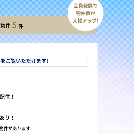
会員登録で
物件数が
大幅アップ!
5
開物件
件
件を
ご覧いただけます!
配信！
あり！
物件があります