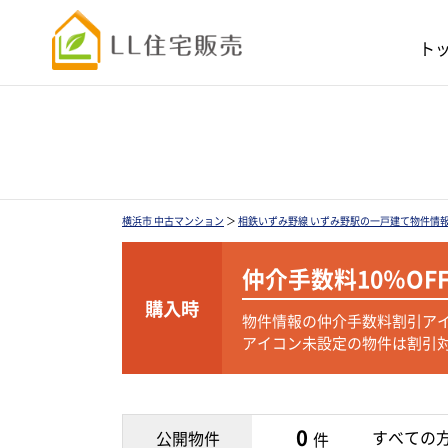
ト
横浜市 中古マンション
＞
相鉄いずみ野線 いずみ野駅の一戸建て物件情
仲介手数料
10％OF
購入時
物件情報の仲介手数料割引ア
アイコン未設定の物件は割引
0
すべての
公開物件
件