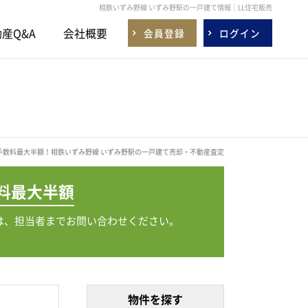
相鉄いずみ野線 いずみ野駅の一戸建て情報｜LL住宅販売
産Q&A
会社概要
会員登録
ログイン
手数料最大半額！相鉄いずみ野線 いずみ野駅の一戸建て売却・不動産査定
料
最大半額
は、担当者までお問い合わせください。
物件を探す