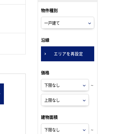
物件種別
。
沿線
エリアを再設定
価格
～
ン
建物面積
～