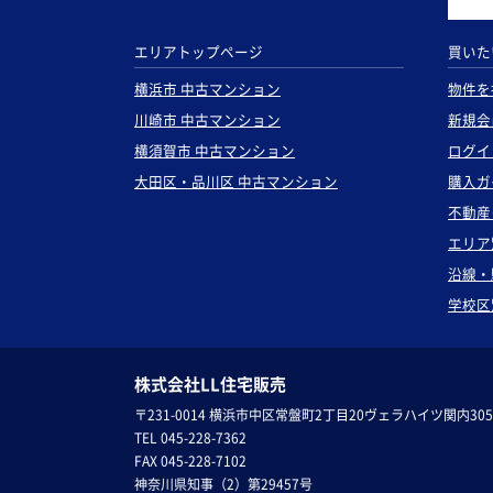
エリアトップページ
買いた
横浜市 中古マンション
物件を
川崎市 中古マンション
新規会
横須賀市 中古マンション
ログイ
大田区・品川区 中古マンション
購入ガ
不動産
エリア
沿線・
学校区
株式会社LL住宅販売
〒231-0014 横浜市中区常盤町2丁目20ヴェラハイツ関内305
TEL 045-228-7362
FAX 045-228-7102
神奈川県知事（2）第29457号