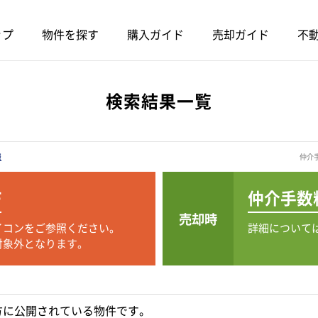
ップ
物件を探す
購入ガイド
売却ガイド
不動
検索結果一覧
報
仲介
F
仲介手数
売却時
イコンをご参照ください。
詳細について
対象外となります。
方に公開されている物件です。