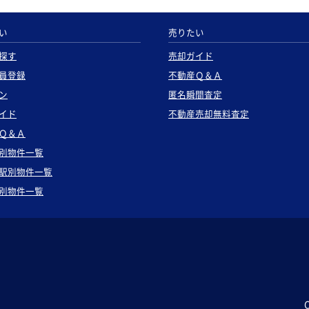
い
売りたい
探す
売却ガイド
員登録
不動産Ｑ＆Ａ
ン
匿名瞬間査定
イド
不動産売却無料査定
Ｑ＆Ａ
別物件一覧
駅別物件一覧
別物件一覧