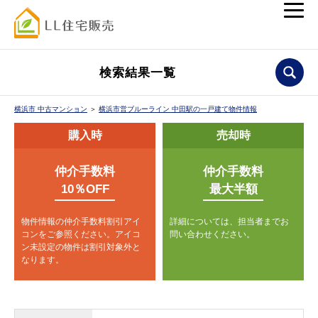
検索結果一覧
横浜市 中古マンション
＞
横浜市営ブルーライン 中田駅の一戸建て物件情報
購入時
売却時
仲介手数料
仲介手数料
10％OFF
最大半額
物件情報の仲介手数料割引アイ
詳細については、担当者までお
コンをご参照ください。
アイコ
問い合わせください。
ン未設定の物件は割引対象外と
なります。