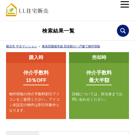
検索結果一覧
横浜市 中古マンション
＞
東急田園都市線 田奈駅の一戸建て物件情報
購入時
売却時
仲介手数料
仲介手数料
10％OFF
最大半額
物件情報の仲介手数料割引アイ
詳細については、担当者までお
コンをご参照ください。
アイコ
問い合わせください。
ン未設定の物件は割引対象外と
なります。