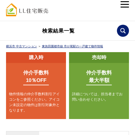
検索結果一覧
横浜市 中古マンション
＞
東急田園都市線 市が尾駅の一戸建て物件情報
購入時
売却時
仲介手数料
仲介手数料
10％OFF
最大半額
物件情報の仲介手数料割引アイ
詳細については、担当者までお
コンをご参照ください。
アイコ
問い合わせください。
ン未設定の物件は割引対象外と
なります。