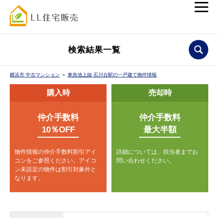
検索結果一覧
横浜市 中古マンション
＞
東急池上線 石川台駅の一戸建て物件情報
購入時
売却時
仲介手数料
仲介手数料
10％OFF
最大半額
物件情報の仲介手数料割引アイ
詳細については、担当者までお
コンをご参照ください。
アイコ
問い合わせください。
ン未設定の物件は割引対象外と
なります。