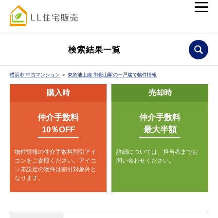
検索結果一覧
横浜市 中古マンション
＞
東急池上線 御嶽山駅の一戸建て物件情報
購入時
売却時
仲介手数料
仲介手数料
10％OFF
最大半額
物件情報の仲介手数料割引アイ
詳細については、担当者までお
コンをご参照ください。
アイコ
問い合わせください。
ン未設定の物件は割引対象外と
なります。