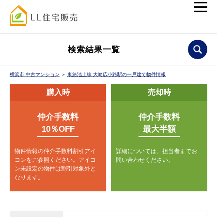
検索結果一覧
横浜市 中古マンション
＞
東急池上線 大崎広小路駅の一戸建て物件情報
購入時
売却時
仲介手数料
仲介手数料
10％OFF
最大半額
物件情報の仲介手数料割引アイ
詳細については、担当者までお
コンをご参照ください。
アイコ
問い合わせください。
ン未設定の物件は割引対象外と
なります。