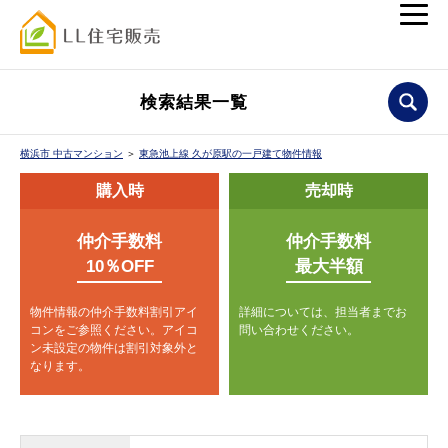
検索結果一覧
横浜市 中古マンション
＞
東急池上線 久が原駅の一戸建て物件情報
購入時
売却時
仲介手数料
仲介手数料
10％OFF
最大半額
物件情報の仲介手数料割引アイ
詳細については、担当者までお
コンをご参照ください。
アイコ
問い合わせください。
ン未設定の物件は割引対象外と
なります。