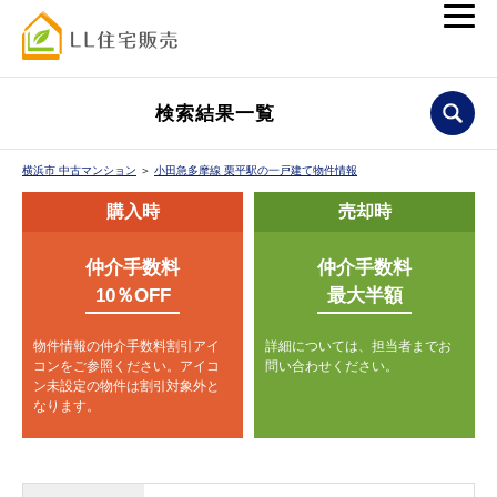
検索結果一覧
横浜市 中古マンション
＞
小田急多摩線 栗平駅の一戸建て物件情報
購入時
売却時
仲介手数料
仲介手数料
10％OFF
最大半額
物件情報の仲介手数料割引アイ
詳細については、担当者までお
コンをご参照ください。
アイコ
問い合わせください。
ン未設定の物件は割引対象外と
なります。