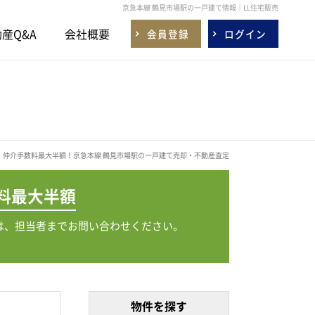
京急本線 鶴見市場駅の一戸建て情報｜LL住宅販売
産Q&A
会社概要
会員登録
ログイン
仲介手数料最大半額！京急本線 鶴見市場駅の一戸建て売却・不動産査定
料
最大半額
は、担当者までお問い合わせください。
物件を探す