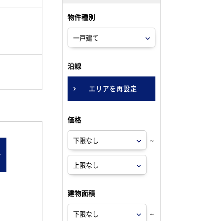
物件種別
。
沿線
エリアを再設定
価格
～
ン
建物面積
～