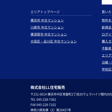
エリアトップページ
買いた
横浜市 中古マンション
物件を
川崎市 中古マンション
新規会
横須賀市 中古マンション
ログイ
大田区・品川区 中古マンション
購入ガ
不動産
エリア
沿線・
学校区
株式会社LL住宅販売
〒231-0014 横浜市中区常盤町2丁目20ヴェラハイツ関内305
TEL 045-228-7362
FAX 045-228-7102
神奈川県知事（2）第29457号