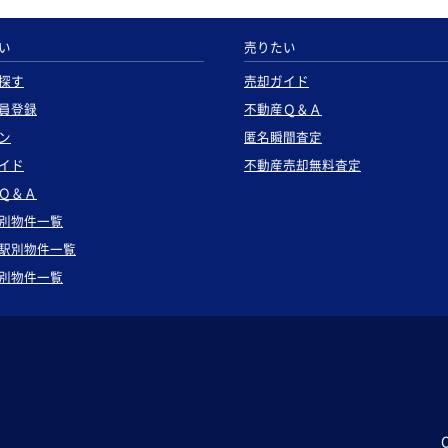
い
売りたい
探す
売却ガイド
員登録
不動産Ｑ＆Ａ
ン
匿名瞬間査定
イド
不動産売却無料査定
Ｑ＆Ａ
別物件一覧
駅別物件一覧
別物件一覧