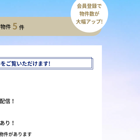
会員登録で
物件数が
大幅アップ!
5
開物件
件
件を
ご覧いただけます!
配信！
あり！
物件があります