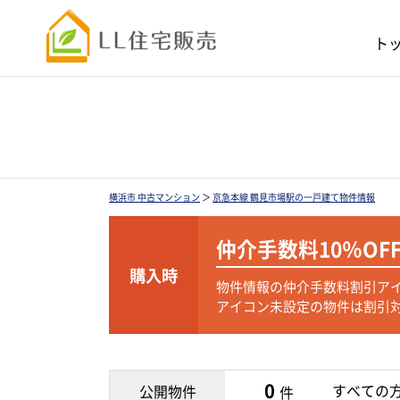
ト
横浜市 中古マンション
＞
京急本線 鶴見市場駅の一戸建て物件情報
仲介手数料
10％OF
購入時
物件情報の仲介手数料割引ア
アイコン未設定の物件は割引
0
すべての
公開物件
件