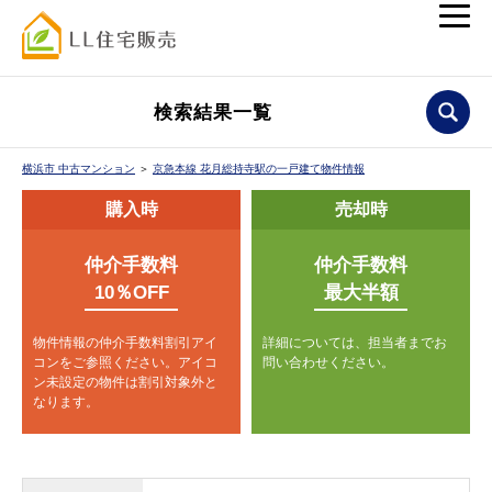
検索結果一覧
横浜市 中古マンション
＞
京急本線 花月総持寺駅の一戸建て物件情報
購入時
売却時
仲介手数料
仲介手数料
10％OFF
最大半額
物件情報の仲介手数料割引アイ
詳細については、担当者までお
コンをご参照ください。
アイコ
問い合わせください。
ン未設定の物件は割引対象外と
なります。