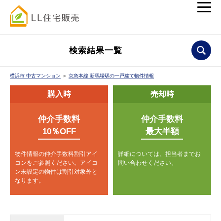
検索結果一覧
横浜市 中古マンション
＞
京急本線 新馬場駅の一戸建て物件情報
購入時
売却時
仲介手数料
仲介手数料
10％OFF
最大半額
物件情報の仲介手数料割引アイ
詳細については、担当者までお
コンをご参照ください。
アイコ
問い合わせください。
ン未設定の物件は割引対象外と
なります。