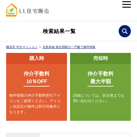
検索結果一覧
横浜市 中古マンション
＞
京急本線 南太田駅の一戸建て物件情報
購入時
売却時
仲介手数料
仲介手数料
10％OFF
最大半額
物件情報の仲介手数料割引アイ
詳細については、担当者までお
コンをご参照ください。
アイコ
問い合わせください。
ン未設定の物件は割引対象外と
なります。