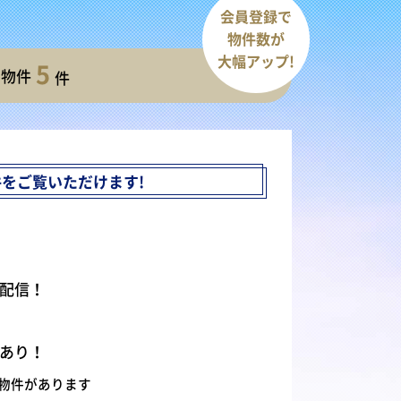
会員登録で
物件数が
大幅アップ!
5
開物件
件
件を
ご覧いただけます!
配信！
あり！
物件があります