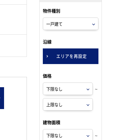
物件種別
。
沿線
エリアを再設定
価格
～
ン
建物面積
～