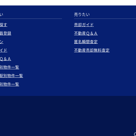
い
売りたい
探す
売却ガイド
員登録
不動産Ｑ＆Ａ
ン
匿名瞬間査定
イド
不動産売却無料査定
Ｑ＆Ａ
別物件一覧
駅別物件一覧
別物件一覧