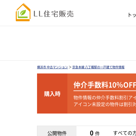
ト
横浜市 中古マンション
＞
京急本線 八丁畷駅の一戸建て物件情報
仲介手数料
10％OF
購入時
物件情報の仲介手数料割引ア
アイコン未設定の物件は割引
0
すべての
公開物件
件