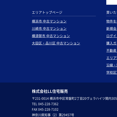
エリアトップページ
買いた
横浜市 中古マンション
物件を
川崎市 中古マンション
新規会
横須賀市 中古マンション
ログイ
大田区・品川区 中古マンション
購入ガ
不動産
エリア
沿線・
学校区
株式会社LL住宅販売
〒231-0014 横浜市中区常盤町2丁目20ヴェラハイツ関内305
TEL 045-228-7362
FAX 045-228-7102
神奈川県知事（2）第29457号