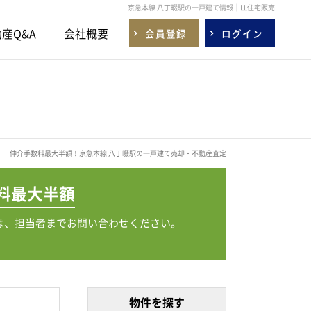
京急本線 八丁畷駅の一戸建て情報｜LL住宅販売
産Q&A
会社概要
会員登録
ログイン
仲介手数料最大半額！京急本線 八丁畷駅の一戸建て売却・不動産査定
料
最大半額
は、担当者までお問い合わせください。
物件を探す