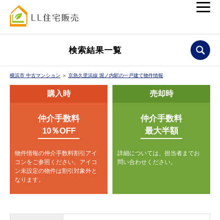
検索結果一覧
横浜市 中古マンション
＞
京急久里浜線 堀ノ内駅の一戸建て物件情報
購入時
売却時
仲介手数料
仲介手数料
10％OFF
最大半額
物件情報の仲介手数料割引アイ
詳細については、担当者までお
コンをご参照ください。
アイコ
問い合わせください。
ン未設定の物件は割引対象外と
なります。