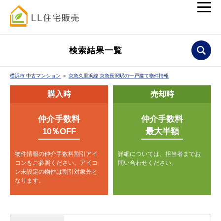
検索結果一覧
横浜市 中古マンション
＞
京急久里浜線 京急長沢駅の一戸建て物件情報
購入時
売却時
仲介手数料
仲介手数料
10％OFF
最大半額
物件情報の仲介手数料割引アイ
詳細については、担当者までお
コンをご参照ください。
アイコ
問い合わせください。
ン未設定の物件は割引対象外と
なります。