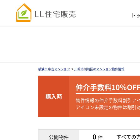
ト
横浜市 中古マンション
＞
川崎市川崎区のマンション物件情報
仲介手数料
10％OF
購入時
物件情報の仲介手数料割引ア
アイコン未設定の物件は割引
0
すべての
公開物件
件