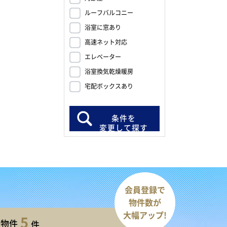
ルーフバルコニー
浴室に窓あり
高速ネット対応
エレベーター
浴室換気乾燥暖房
宅配ボックスあり
条件を
変更して探す
会員登録で
物件数が
大幅アップ!
5
開物件
件